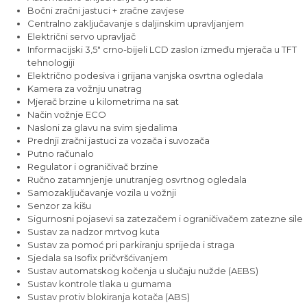
Bočni zračni jastuci + zračne zavjese
Centralno zaključavanje s daljinskim upravljanjem
Električni servo upravljač
Informacijski 3,5" crno-bijeli LCD zaslon između mjerača u TFT
tehnologiji
Električno podesiva i grijana vanjska osvrtna ogledala
Kamera za vožnju unatrag
Mjerač brzine u kilometrima na sat
Način vožnje ECO
Nasloni za glavu na svim sjedalima
Prednji zračni jastuci za vozača i suvozača
Putno računalo
Regulator i ograničivač brzine
Ručno zatamnjenje unutranjeg osvrtnog ogledala
Samozaključavanje vozila u vožnji
Senzor za kišu
Sigurnosni pojasevi sa zatezačem i ograničivačem zatezne sile
Sustav za nadzor mrtvog kuta
Sustav za pomoć pri parkiranju sprijeda i straga
Sjedala sa Isofix pričvršćivanjem
Sustav automatskog kočenja u slučaju nužde (AEBS)
Sustav kontrole tlaka u gumama
Sustav protiv blokiranja kotača (ABS)