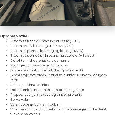
Oprema vozila:
Sistem za kontrolu stabilnosti vozila (ESP),
Sistem protiv blokiranja točkova (ABS)
Sistem za pomoć kod naglog kočenja (AFU)
Sistem za pomoć pri kretanju na uzbrdici (Hill Assist)
Detektor niskog pritiska u gumama
Zračni jastuci za vozača i suvozača
Bočni zračni jastuci za putnike u prvom redu
Bočni zavjesasti zračni jastuci za putnike u prvom i drugom
redu
Ručna parkirna kočnica
Upozorenje o nenamjernom prelaženju crte
Prepoznavanje znakova ograničenja brzine
Servo volan
Volan podesiv po visini i dubini
Volan sa kromiranim umetkom i podešavanjem određenih
funkcija na volanu