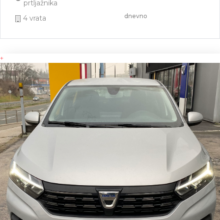
prtljažnika
dnevno
4 vrata
+