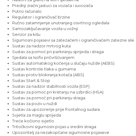
Prednji zračni jastuci za vozača i suvozača
Putno računalo
Regulator i ograničivač brzine
Ručno zatamnjenje unutranjeg osvrtnog ogledala
Samozaključavanje vozila u vožnji
Senzor za kišu
Sigurnosni pojasevi sa zatezačem i ograničivačem zatezne sile
Sustav za nadzor mrtvog kuta
Sustav za pomoć pri parkiranju sprijeda i straga
Sjedala sa Isofix pričvršćivanjem
Sustav automatskog kočenja u slučaju nužde (AEBS)
Sustav kontrole tlaka u gumama
Sustav protiv blokiranja kotača (ABS)
Sustav Start & Stop
Sustav za nadzor stabilnosti vozila (ESP)
Sustav za pomoć pri kretanju na uzbrdici (HSA)
Sustav za pomoć pri parkiranju straga
Sustav za poziv u nuždi
Sustav za upozorenje prije frontalnog sudara
Svjetla za maglu sprijeda
Treće kočiono svjetlo
Tritočkovni sigurnosni pojas u sredini straga
Upozoritelj za nezakopčane sigurnosne pojaseve