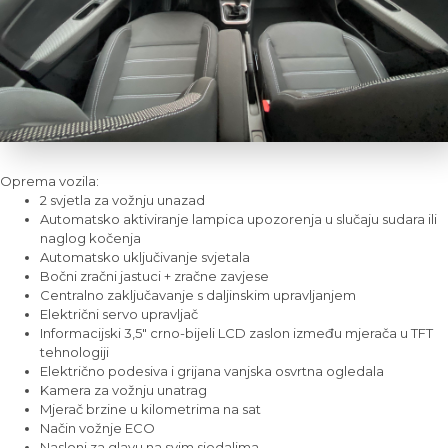
Oprema vozila:
2 svjetla za vožnju unazad
Automatsko aktiviranje lampica upozorenja u slučaju sudara ili
naglog kočenja
Automatsko uključivanje svjetala
Bočni zračni jastuci + zračne zavjese
Centralno zaključavanje s daljinskim upravljanjem
Električni servo upravljač
Informacijski 3,5" crno-bijeli LCD zaslon između mjerača u TFT
tehnologiji
Električno podesiva i grijana vanjska osvrtna ogledala
Kamera za vožnju unatrag
Mjerač brzine u kilometrima na sat
Način vožnje ECO
Nasloni za glavu na svim sjedalima