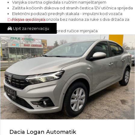
Vanjska osvrtna ogledala s ručnim namještanjem
Zaštita kočionih diskova od stranih čestica 12V utičnica sprijeda
Električni podizači prednjih stakala - impulzni kod vozača
Fiksna središnja konzola bez naslona za ruke s dva držača za
Detaljan opis vozila
piće
Upit za rezervaciju
Prostor za odlaganje ispred ručice mjenjača
Središnja konzola za pohranu stvari
Vozačevo sedište podesivo po visini
ECO LED svjetla s dnevnim svjetlima u obliku slova Y
Metalik boja
Osvijetljen prtljažni prostor
Tepih u prtljažnom prostor
Dacia Logan Automatik