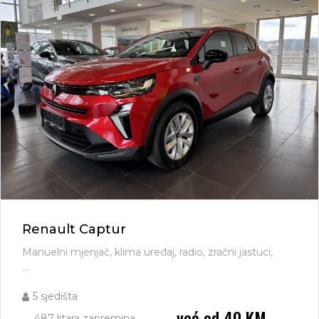
Renault Captur
Manuelni mjenjač, klima uređaj, radio, zračni jastuci,
...
5 sjedišta
već od 40 KM
487 litara zapremina