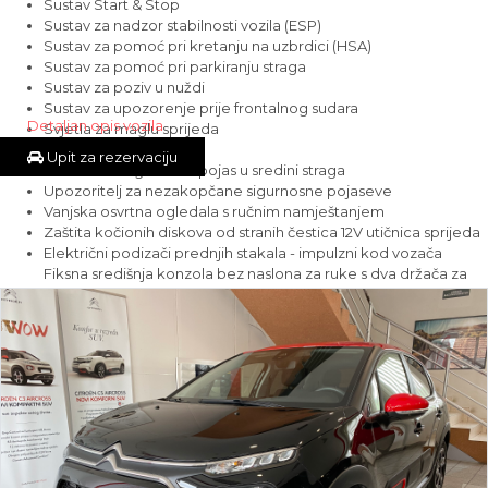
Sustav Start & Stop
Sustav za nadzor stabilnosti vozila (ESP)
Sustav za pomoć pri kretanju na uzbrdici (HSA)
Sustav za pomoć pri parkiranju straga
Sustav za poziv u nuždi
Sustav za upozorenje prije frontalnog sudara
Detaljan opis vozila
Svjetla za maglu sprijeda
Treće kočiono svjetlo
Upit za rezervaciju
Tritočkovni sigurnosni pojas u sredini straga
Upozoritelj za nezakopčane sigurnosne pojaseve
Vanjska osvrtna ogledala s ručnim namještanjem
Zaštita kočionih diskova od stranih čestica 12V utičnica sprijeda
Električni podizači prednjih stakala - impulzni kod vozača
Fiksna središnja konzola bez naslona za ruke s dva držača za
piće
Prostor za odlaganje ispred ručice mjenjača
Središnja konzola za pohranu stvari
Vozačevo sedište podesivo po visini
ECO LED svjetla s dnevnim svjetlima u obliku slova Y
Metalik boja
Osvijetljen prtljažni prostor
Tepih u prtljažnom prostor