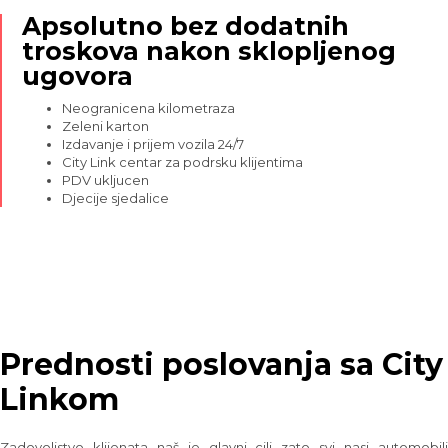
Apsolutno bez dodatnih
troskova nakon sklopljenog
ugovora
Neogranicena kilometraza
Zeleni karton
Izdavanje i prijem vozila 24/7
City Link centar za podrsku klijentima
PDV ukljucen
Djecije sjedalice
Prednosti poslovanja sa City
Linkom
Zadovoljstvo klijenata naš je glavni cilj zato svi nasi automobili