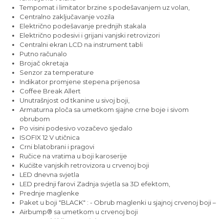
Tempomat i limitator brzine s podešavanjem uz volan,
Centralno zaključavanje vozila
Električno podešavanje prednjih stakala
Električno podesivi i grijani vanjski retrovizori
Centralni ekran LCD na instrument tabli
Putno računalo
Brojač okretaja
Senzor za temperature
Indikator promjene stepena prijenosa
Coffee Break Allert
Unutrašnjost od tkanine u sivoj boji,
Armaturna ploča sa umetkom sjajne crne boje i sivom
obrubom
Po visini podesivo vozačevo sjedalo
ISOFIX 12 V utičnica
Crni blatobrani i pragovi
Ručice na vratima u boji karoserije
Kućište vanjskih retrovizora u crvenoj boji
LED dnevna svjetla
LED prednji farovi Zadnja svjetla sa 3D efektom,
Prednje maglenke
Paket u boji "BLACK" : - Obrub maglenki u sjajnoj crvenoj boji –
Airbump® sa umetkom u crvenoj boji