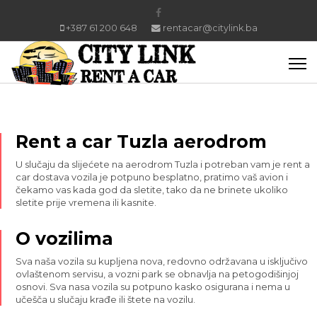
+387 61 200 648
rentacar@citylink.ba
Rent a car Tuzla aerodrom
U slučaju da slijećete na aerodrom Tuzla i potreban vam je rent a
car dostava vozila je potpuno besplatno, pratimo vaš avion i
čekamo vas kada god da sletite, tako da ne brinete ukoliko
sletite prije vremena ili kasnite.
O vozilima
Sva naša vozila su kupljena nova, redovno održavana u isključivo
ovlaštenom servisu, a vozni park se obnavlja na petogodišinjoj
osnovi. Sva nasa vozila su potpuno kasko osigurana i nema u
učešča u slučaju krađe ili štete na vozilu.