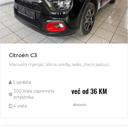
Citroën C3
Manuelni mjenjač, klima uređaj, radio, zračni jastuci,
...
5 sjedišta
već od 36 KM
300 litara zapremina
prtljažnika
dnevno
4 vrata