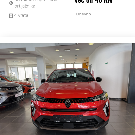
prtljažnika
Dnevno
4 vrata
+